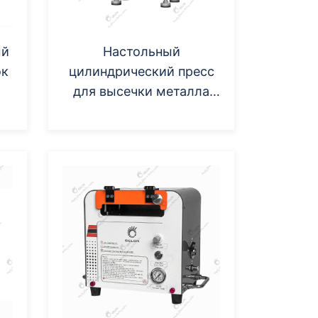
ый
Настольный
ок
цилиндрический пресс
для высечки металла
(без сиденья)