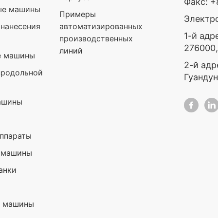
Факс: 
ые машины
Примеры
Электро
нанесения
автоматизированных
1-й адр
производственных
276000
линий
е машины
2-й адр
продольной
Гуандун
ашины
ппараты
 машины
анки
е машины