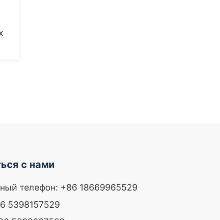
и
х
ься с нами
ный телефон: +86 18669965529
86 5398157529