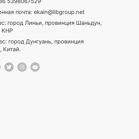
+86 5398067529
нная почта: ekain@libgroup.net
ес: город Линьи, провинция Шаньдун,
, КНР
ес: город Дунгуань, провинция
, Китай.