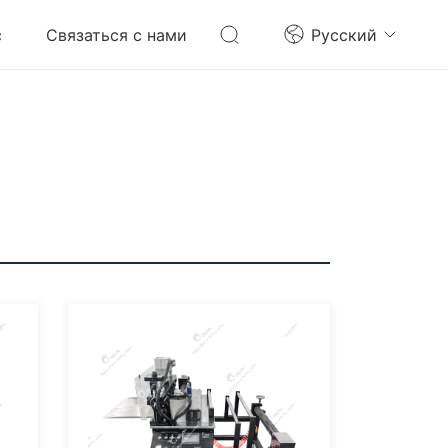
с
Связаться с нами
Pусский