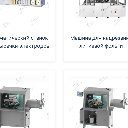
матический станок
Машина для надрезан
высечки электродов
литиевой фольги