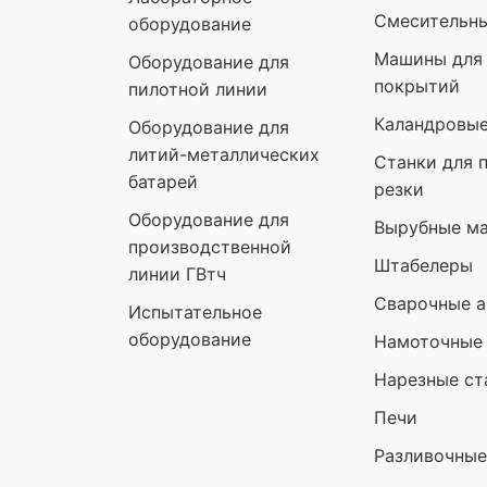
Смесительн
оборудование
Машины для 
Оборудование для
покрытий
пилотной линии
Каландровы
Оборудование для
литий-металлических
Станки для 
батарей
резки
Оборудование для
Вырубные м
производственной
Штабелеры
линии ГВтч
Сварочные а
Испытательное
оборудование
Намоточные
Нарезные ст
Печи
Разливочны