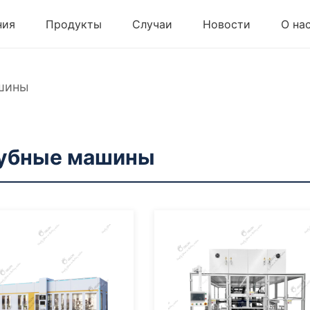
ния
Продукты
Случаи
Новости
О на
шины
убные машины