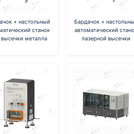
ачок + настольный
Бардачок + настольн
матический станок
автоматический стан
 высечки металла
лазерной высечки