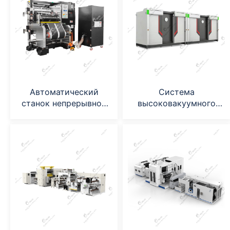
Автоматический
Система
станок непрерывной
высоковакуумного
продольной резки
обжаривания