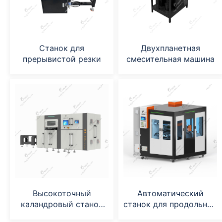
Станок для
Двухпланетная
прерывистой резки
смесительная машина
Высокоточный
Автоматический
каландровый станок
станок для продольной
(GN-MR240*400)
резки