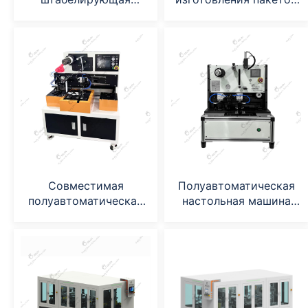
машина
с электродами
Совместимая
Полуавтоматическая
полуавтоматическая
настольная машина
штабелирующая
для штабелирования
машина
лабораторных пакетов
с клетками.