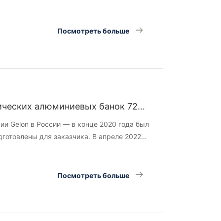
удование на объекте, сотрудничая с
жных и пусконаладочных работ.
Посмотреть больше
тических алюминиевых банок 72AH
ание + технологии).
ии Gelon в России — в конце 2020 года был
дготовлены для заказчика. В апреле 2022
е на месте, изготовили аккумуляторы и
Посмотреть больше