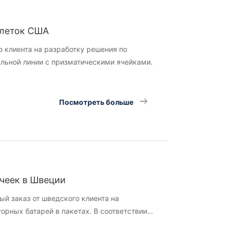
клеток США
о клиента на разработку решения по
льной линии с призматическими ячейками.
Посмотреть больше
ячеек в Швеции
ый заказ от шведского клиента на
рных батарей в пакетах. В соответствии с
тали необходимую ему лабораторную линию