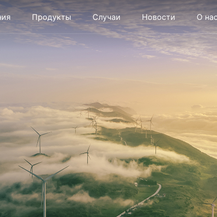
ния
Продукты
Случаи
Новости
О на