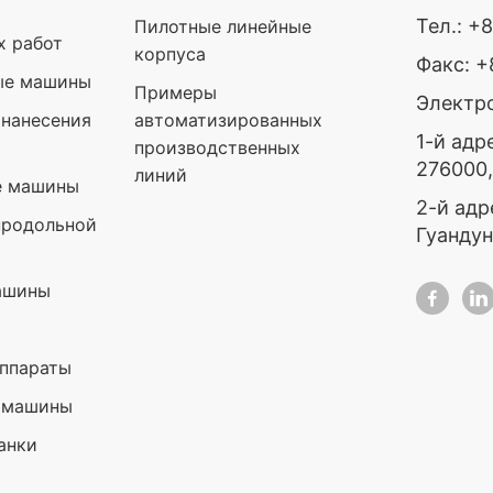
Тел.: +
Пилотные линейные
х работ
корпуса
Факс: 
ые машины
Примеры
Электро
нанесения
автоматизированных
1-й адр
производственных
276000
линий
е машины
2-й адр
продольной
Гуандун
ашины
ппараты
 машины
анки