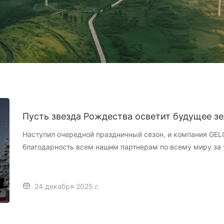
Пусть звезда Рождества осветит будущее зе
Наступил очередной праздничный сезон, и компания GE
благодарность всем нашим партнерам по всему миру за т
инновации в технологиях производства аккумуляторов. П
подарками и смехом, принесет вам и вашей команде бес
24 декабря 2025 г.