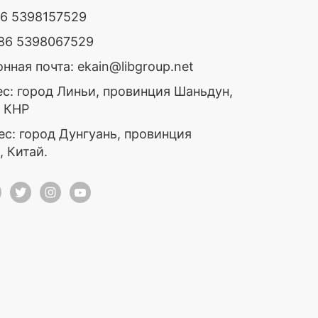
86 5398157529
+86 5398067529
нная почта: ekain@libgroup.net
ес: город Линьи, провинция Шаньдун,
, КНР
ес: город Дунгуань, провинция
, Китай.