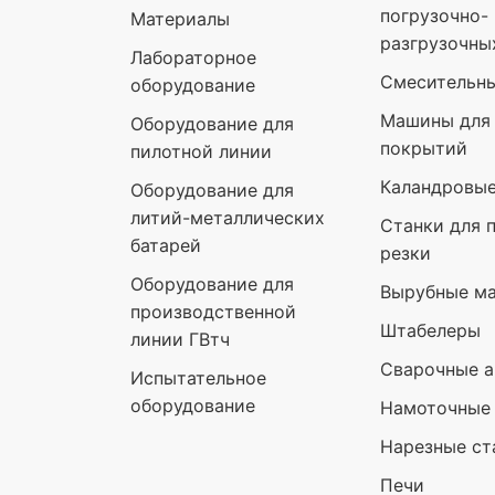
погрузочно-
Материалы
разгрузочны
Лабораторное
Смесительн
оборудование
Машины для 
Оборудование для
покрытий
пилотной линии
Каландровы
Оборудование для
литий-металлических
Станки для 
батарей
резки
Оборудование для
Вырубные м
производственной
Штабелеры
линии ГВтч
Сварочные а
Испытательное
оборудование
Намоточные
Нарезные ст
Печи