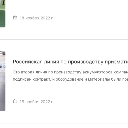
инженеры Gelon установили и ввели в эксплуатацию обор
местными инженерами для успешного завершения монта
18 ноября 2022 г.
Российская линия по производству призма
— проект «под ключ» (материалы + оборудов
Это вторая линия по производству аккумуляторов компан
подписан контракт, и оборудование и материалы были по
года инженеры Gelon установили и отладили оборудовани
завершили передачу технологий.
18 ноября 2022 г.