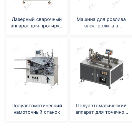
Лазерный сварочный
Машина для розлива
аппарат для протирки
электролита в
контактов на баллонах
цилиндрические
и крышках
ячейки
аккумуляторных
батарей.
Полуавтоматический
Полуавтоматический
намоточный станок
аппарат для точечной
сварки дна
цилиндрической
ячейки