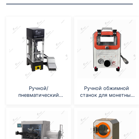
Ручной/
Ручной обжимной
пневматический
станок для монетных
перфоратор для
батареек (GN-CC20)
монетных ячеек