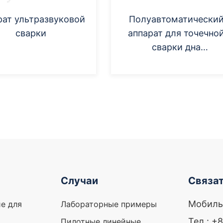
рат ультразвуковой
Полуавтоматически
сварки
аппарат для точечно
сварки дна
цилиндрической ячей
Случаи
Связат
Мобиль
е для
Лабораторные примеры
Тел.: +
Пилотные линейные