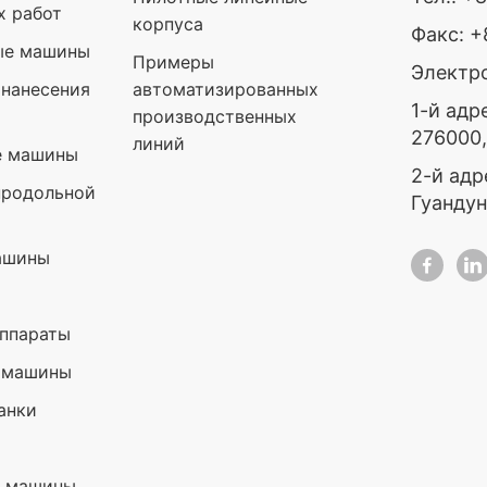
х работ
корпуса
Факс: 
ые машины
Примеры
Электро
нанесения
автоматизированных
1-й адр
производственных
276000
линий
е машины
2-й адр
продольной
Гуандун
ашины
ппараты
 машины
анки
е машины