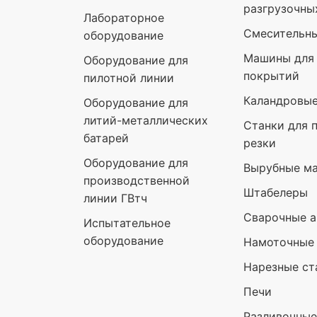
разгрузочны
Лабораторное
Смесительн
оборудование
Машины для 
Оборудование для
покрытий
пилотной линии
Каландровы
Оборудование для
литий-металлических
Станки для 
батарей
резки
Оборудование для
Вырубные м
производственной
Штабелеры
линии ГВтч
Сварочные а
Испытательное
оборудование
Намоточные
Нарезные ст
Печи
Разливочны