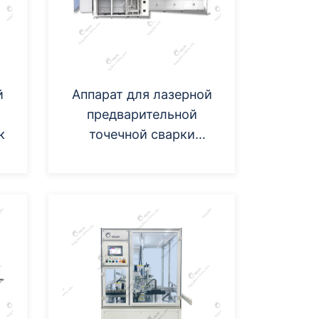
й
Аппарат для лазерной
предварительной
к
точечной сварки
призматических ячеек в
оболочке