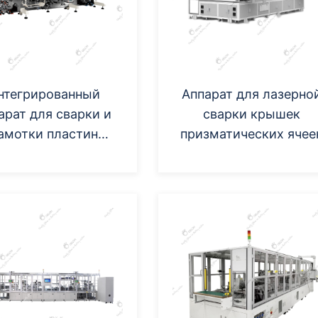
нтегрированный
Аппарат для лазерно
арат для сварки и
сварки крышек
амотки пластин
призматических ячее
индрических ячеек