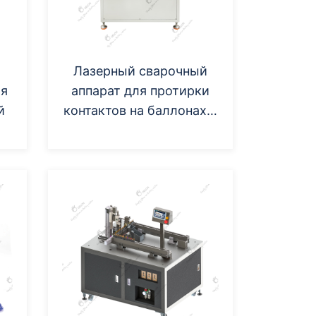
Лазерный сварочный
ля
аппарат для протирки
й
контактов на баллонах и
крышках
аккумуляторных
батарей.