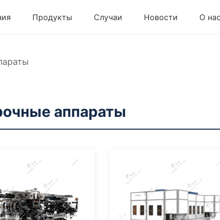
ния
Продукты
Случаи
Новости
О на
параты
рочные аппараты