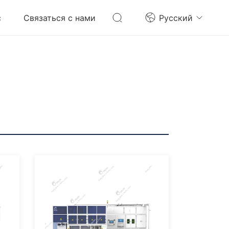
с
Связаться с нами
Pусский