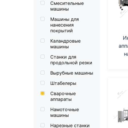
Смесительные
машины
Машины для
нанесения
покрытий
И
Каландровые
апп
машины
н
Станки для
цил
продольной резки
Вырубные машины
Штабелеры
Сварочные
аппараты
Намоточные
машины
Нарезные станки