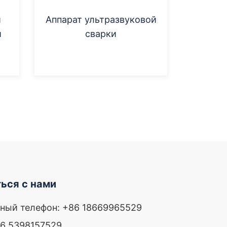
й
Аппарат ультразвуковой
й
сварки
ки
ься с нами
ный телефон: +86 18669965529
86 5398157529