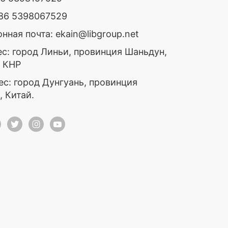
+86 5398067529
нная почта: ekain@libgroup.net
ес: город Линьи, провинция Шаньдун,
, КНР
ес: город Дунгуань, провинция
, Китай.