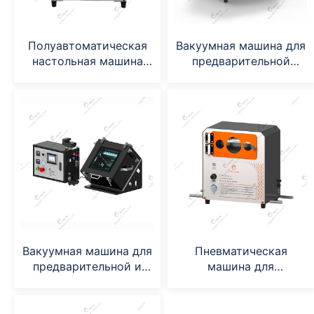
Полуавтоматическая
Вакуумная машина для
настольная машина
предварительной
для штабелирования
запайки (GN-HS200V)
лабораторных пакетов
с клетками.
Вакуумная машина для
Пневматическая
предварительной и
машина для
вторичной вакуумной
формования
герметизации.
алюминиевой
ламинированной