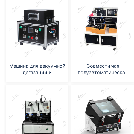
Машина для вакуумной
Совместимая
дегазации и
полуавтоматическая
герметизации
штабелирующая
лабораторных пакетов
машина
с ячейками