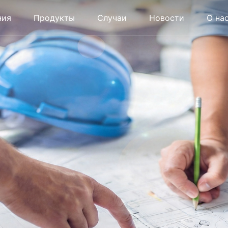
ния
Продукты
Случаи
Новости
О на