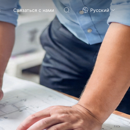
с
Связаться с нами
Pусский