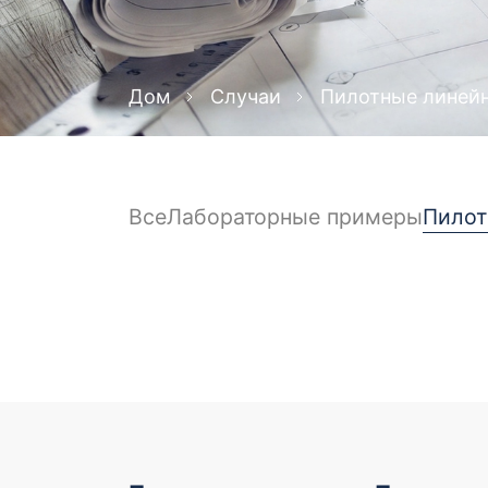
Дом
Случаи
Пилотные линей
Все
Лабораторные примеры
Пилот