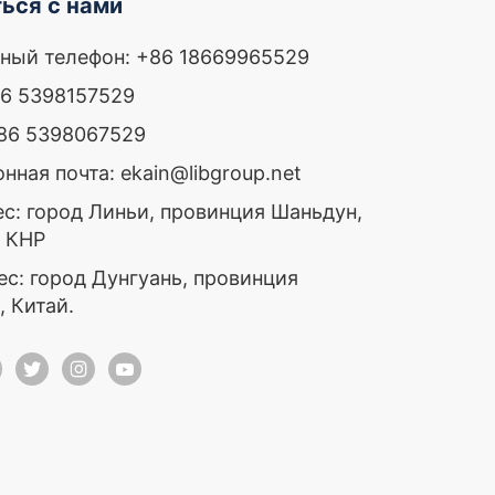
ься с нами
ный телефон: +86 18669965529
86 5398157529
+86 5398067529
нная почта: ekain@libgroup.net
ес: город Линьи, провинция Шаньдун,
, КНР
ес: город Дунгуань, провинция
, Китай.