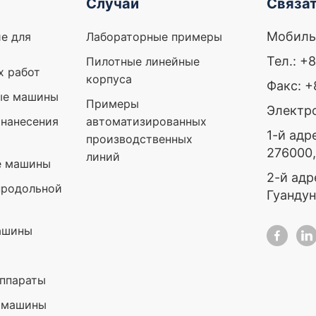
Случаи
Связат
Мобиль
е для
Лабораторные примеры
Тел.: +
Пилотные линейные
х работ
корпуса
Факс: 
ые машины
Примеры
Электро
нанесения
автоматизированных
1-й адр
производственных
276000
линий
е машины
2-й адр
продольной
Гуандун
ашины
ппараты
 машины