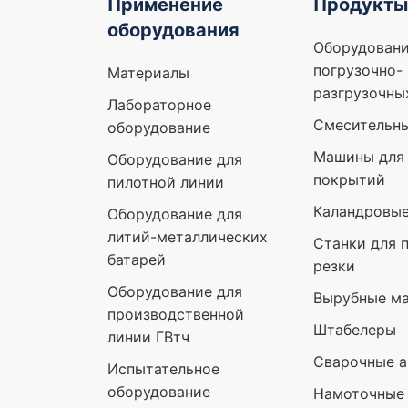
Применение
Продукты
оборудования
Оборудовани
погрузочно-
Материалы
разгрузочны
Лабораторное
Смесительн
оборудование
Машины для 
Оборудование для
покрытий
пилотной линии
Каландровы
Оборудование для
литий-металлических
Станки для 
батарей
резки
Оборудование для
Вырубные м
производственной
Штабелеры
линии ГВтч
Сварочные а
Испытательное
оборудование
Намоточные