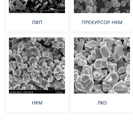
ЛФП
ПРЕКУРСОР НКМ
НКМ
ЛКО