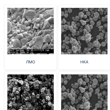
ЛМО
НКА