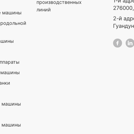
1-й адр
производственных
276000
линий
е машины
2-й адр
продольной
Гуандун
ашины
ппараты
 машины
анки
е машины
е машины