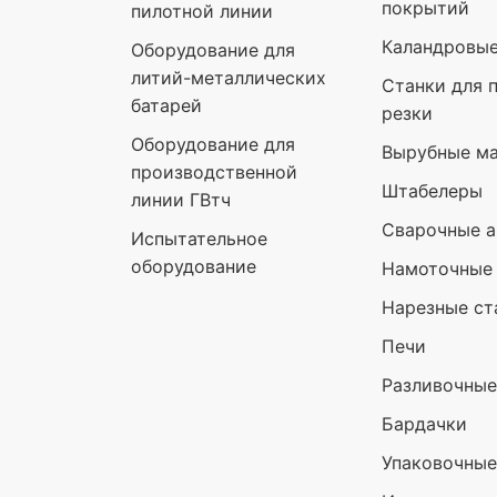
покрытий
пилотной линии
Каландровы
Оборудование для
литий-металлических
Станки для 
батарей
резки
Оборудование для
Вырубные м
производственной
Штабелеры
линии ГВтч
Сварочные а
Испытательное
оборудование
Намоточные
Нарезные ст
Печи
Разливочны
Бардачки
Упаковочны