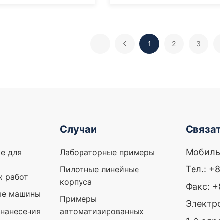
1
2
3
Случаи
Связат
Мобиль
е для
Лабораторные примеры
Тел.: +
Пилотные линейные
х работ
корпуса
Факс: 
ые машины
Примеры
Электро
нанесения
автоматизированных