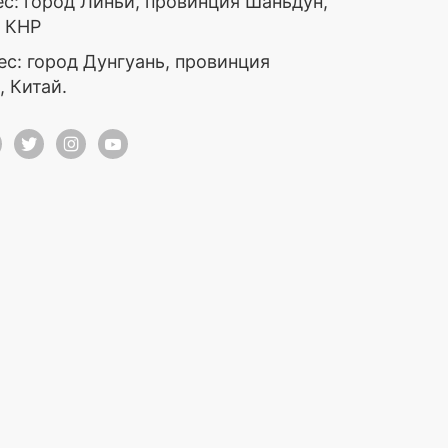
ес: город Линьи, провинция Шаньдун,
, КНР
ес: город Дунгуань, провинция
, Китай.