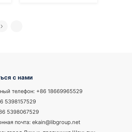
ься с нами
ный телефон: +86 18669965529
86 5398157529
+86 5398067529
нная почта: ekain@libgroup.net