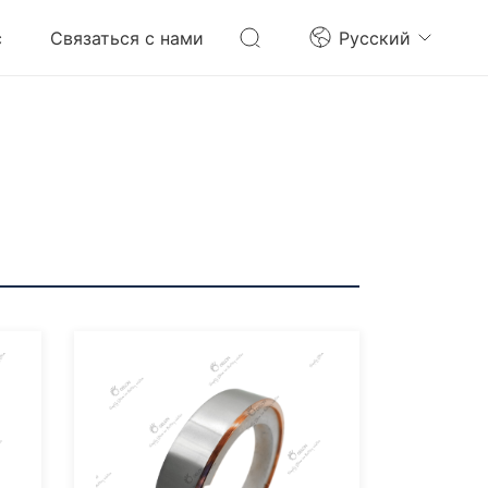
с
Связаться с нами
Pусский